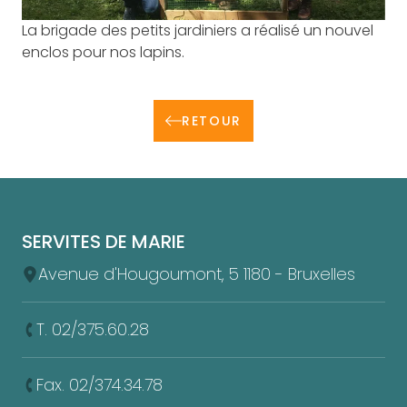
Afficher l'image en plein écran
La brigade des petits jardiniers a réalisé un nouvel
enclos pour nos lapins.
RETOUR
Pied de page
SERVITES DE MARIE
Avenue d'Hougoumont, 5 1180 - Bruxelles
T. 02/375.60.28
Fax. 02/374.34.78