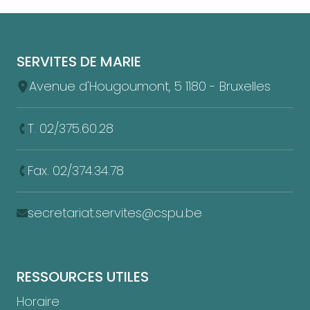
Pied de page
SERVITES DE MARIE
Avenue d'Hougoumont, 5 1180 - Bruxelles
T. 02/375.60.28
Fax. 02/374.34.78
secretariat.servites@cspu.be
RESSOURCES UTILES
Horaire