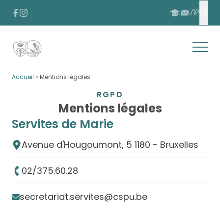
Passer au contenu
Passer au pied de page
FACEBOOK
INSTAGRAM
APSCHO
INSCRIPTION
CONTACT
Effe
Ouvrir
Retour à l'accueil
Accueil
»
Mentions légales
RGPD
Mentions légales
Servites de Marie
Avenue d'Hougoumont, 5 1180 - Bruxelles
02/375.60.28
secretariat.servites@cspu.be